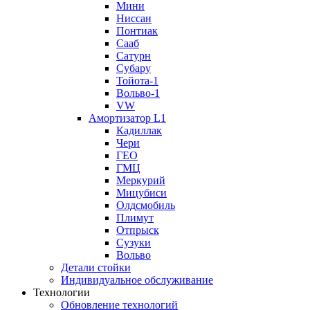
Мини
Ниссан
Понтиак
Сааб
Сатурн
Субару
Тойота-1
Вольво-1
VW
Амортизатор L1
Кадиллак
Чери
ГЕО
ГМЦ
Меркурий
Мицубиси
Олдсмобиль
Плимут
Отпрыск
Сузуки
Вольво
Детали стойки
Индивидуальное обслуживание
Технологии
Обновление технологий