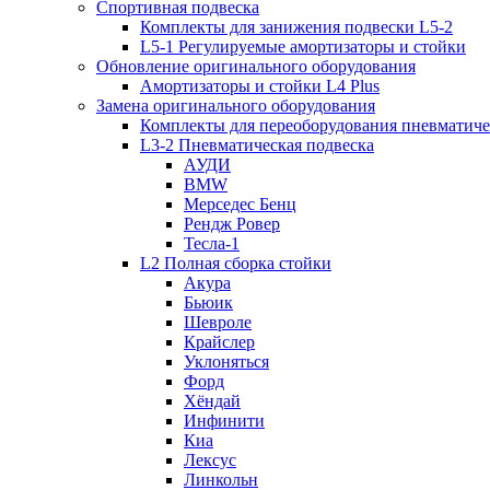
Спортивная подвеска
Комплекты для занижения подвески L5-2
L5-1 Регулируемые амортизаторы и стойки
Обновление оригинального оборудования
Амортизаторы и стойки L4 Plus
Замена оригинального оборудования
Комплекты для переоборудования пневматиче
L3-2 Пневматическая подвеска
АУДИ
BMW
Мерседес Бенц
Рендж Ровер
Тесла-1
L2 Полная сборка стойки
Акура
Бьюик
Шевроле
Крайслер
Уклоняться
Форд
Хёндай
Инфинити
Киа
Лексус
Линкольн