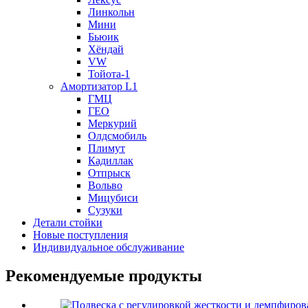
Линкольн
Мини
Бьюик
Хёндай
VW
Тойота-1
Амортизатор L1
ГМЦ
ГЕО
Меркурий
Олдсмобиль
Плимут
Кадиллак
Отпрыск
Вольво
Мицубиси
Сузуки
Детали стойки
Новые поступления
Индивидуальное обслуживание
Рекомендуемые продукты