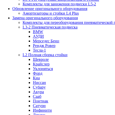
Комплекты для занижения подвески L5-2
Обновление оригинального оборудования
Амортизаторы и стойки L4 Plus
Замена оригинального оборудования
Комплекты для переоборудования пневматической 
L3-2 Пневматическая подвеска
BMW
АУДИ
Мерседес Бенц
Рендж Ровер
Тесла-1
L2 Полная сборка стойки
Шевроле
Крайслер
Уклоняться
Форд
Киа
Ниссан
Субару
Акура
Сааб
Понтиак
Сатурн
Инфинити
Лексус