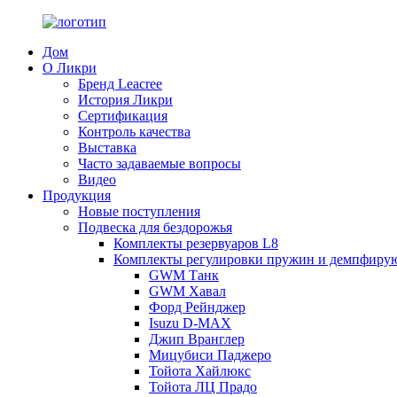
Дом
О Ликри
Бренд Leacree
История Ликри
Сертификация
Контроль качества
Выставка
Часто задаваемые вопросы
Видео
Продукция
Новые поступления
Подвеска для бездорожья
Комплекты резервуаров L8
Комплекты регулировки пружин и демпфиру
GWM Танк
GWM Хавал
Форд Рейнджер
Isuzu D-MAX
Джип Вранглер
Мицубиси Паджеро
Тойота Хайлюкс
Тойота ЛЦ Прадо