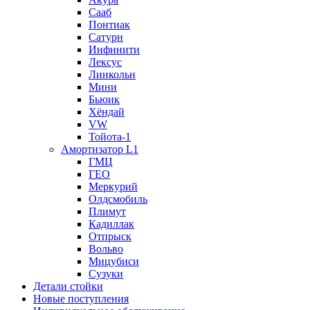
Сааб
Понтиак
Сатурн
Инфинити
Лексус
Линкольн
Мини
Бьюик
Хёндай
VW
Тойота-1
Амортизатор L1
ГМЦ
ГЕО
Меркурий
Олдсмобиль
Плимут
Кадиллак
Отпрыск
Вольво
Мицубиси
Сузуки
Детали стойки
Новые поступления