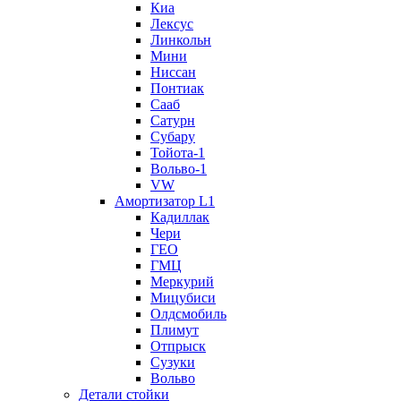
Киа
Лексус
Линкольн
Мини
Ниссан
Понтиак
Сааб
Сатурн
Субару
Тойота-1
Вольво-1
VW
Амортизатор L1
Кадиллак
Чери
ГЕО
ГМЦ
Меркурий
Мицубиси
Олдсмобиль
Плимут
Отпрыск
Сузуки
Вольво
Детали стойки