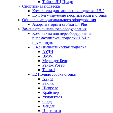
Тойота ЛЦ Прадо
Спортивная подвеска
Комплекты для занижения подвески L5-2
L5-1 Регулируемые амортизаторы и стойки
Обновление оригинального оборудования
Амортизаторы и стойки L4 Plus
Замена оригинального оборудования
Комплекты для переоборудования
пневматической подвески L3-1 в
пружинную
L3-2 Пневматическая подвеска
АУДИ
BMW
Мерседес Бенц
Рендж Ровер
Тесла-1
L2 Полная сборка стойки
Акура
Бьюик
Шевроле
Крайслер
Уклоняться
Форд
Хёндай
Инфинити