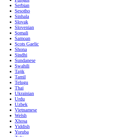
Serbian
Sesotho
Sinhala
Slovak
Slovenian
Somali
Samoan
Scots Gaelic
Shona
Sindhi
Sundanese
Swahili
Tajik
Tamil
Telugu
Thai
Ukrainian
Urdu
Uzbek
Vietnamese
Welsh
Xhosa
Yiddish
Yoruba