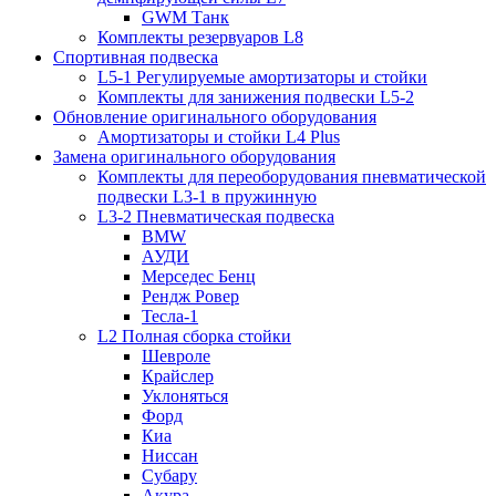
GWM Танк
Комплекты резервуаров L8
Спортивная подвеска
L5-1 Регулируемые амортизаторы и стойки
Комплекты для занижения подвески L5-2
Обновление оригинального оборудования
Амортизаторы и стойки L4 Plus
Замена оригинального оборудования
Комплекты для переоборудования пневматической
подвески L3-1 в пружинную
L3-2 Пневматическая подвеска
BMW
АУДИ
Мерседес Бенц
Рендж Ровер
Тесла-1
L2 Полная сборка стойки
Шевроле
Крайслер
Уклоняться
Форд
Киа
Ниссан
Субару
Акура