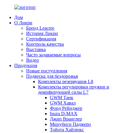
Дом
О Ликри
Бренд Leacree
История Ликри
Сертификация
Контроль качества
Выставка
Часто задаваемые вопросы
Видео
Продукция
Новые поступления
Подвеска для бездорожья
Комплекты резервуаров L8
Комплекты регулировки пружин и
демпфирующей силы L7
GWM Танк
GWM Хавал
Форд Рейнджер
Isuzu D-MAX
Джип Вранглер
Мицубиси Паджеро
Тойота Хайлюкс